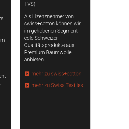
r
TVS).
Als Lizenznehmer von
rs
swiss+cotton können wir
im gehobenen Segment
edle Schweizer
am
Qualitätsprodukte aus
Premium Baumwolle
anbieten.
mehr zu swiss+cotton
eht
.
mehr zu Swiss Textiles