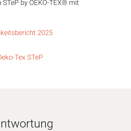
n STeP by OEKO-TEX® mit
keitsbericht 2025
 Oeko-Tex STeP
antwortung