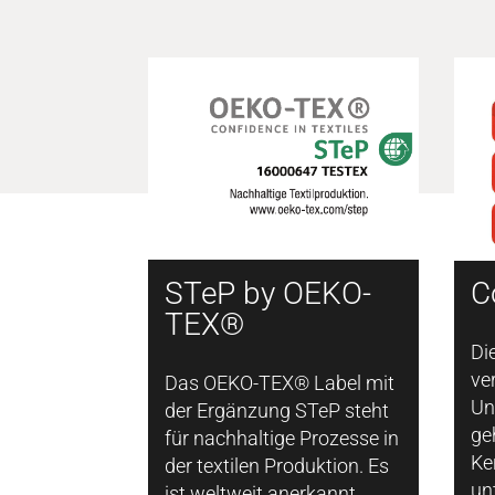
STeP by OEKO-
C
TEX®
Di
ve
Das OEKO-TEX® Label mit
Un
der Ergänzung STeP steht
ge
für nachhaltige Prozesse in
Ke
der textilen Produktion. Es
un
ist weltweit anerkannt,