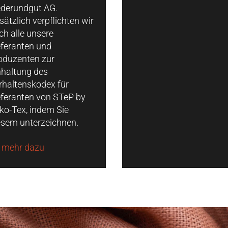
derundgut AG.
sätzlich verpflichten wir
ch alle unsere
eferanten und
oduzenten zur
nhaltung des
rhaltenskodex für
eferanten von STeP by
ko-Tex, indem Sie
esem unterzeichnen.
mehr dazu