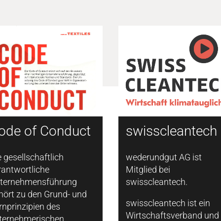
swisscleantech
ode of Conduct
wederundgut AG ist
e gesellschaftlich
Mitglied bei
rantwortliche
swisscleantech.
ternehmensführung
hört zu den Grund- und
swisscleantech ist ein
rnprinzipien des
Wirtschaftsverband und
ternehmerischen