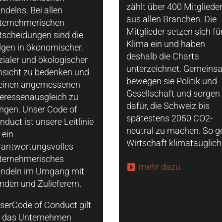
zählt über 400 Mitgliede
ndelns. Bei allen
aus allen Branchen. Die
ternehmerischen
Mitglieder setzen sich fü
tscheidungen sind die
Klima ein und haben
lgen in ökonomischer,
deshalb die Charta
zialer und ökologischer
unterzeichnet. Gemeins
nsicht zu bedenken und
bewegen sie Politik und
 einen angemessenen
Gesellschaft und sorgen
teressenausgleich zu
dafür, die Schweiz bis
ingen. Unser Code of
spätestens 2050 CO2-
nduct ist unsere Leitlinie
neutral zu machen. So g
 ein
Wirtschaft klimatauglich
rantwortungsvolles
ternehmerisches
mehr dazu
ndeln im Umgang mit
nden und Zulieferern.
serCode of Conduct gilt
r das Unternehmen