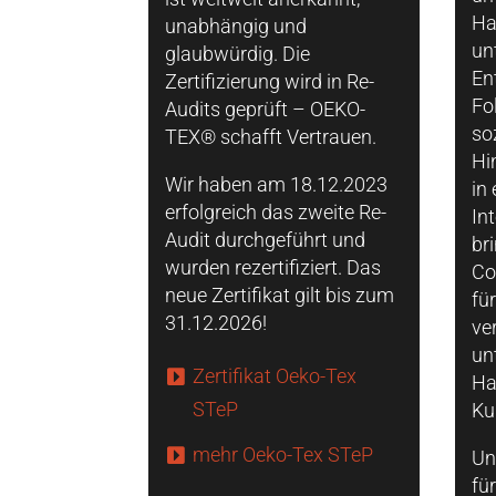
Ha
unabhängig und
un
glaubwürdig. Die
En
Zertifizierung wird in Re-
Fo
Audits geprüft – OEKO-
so
TEX® schafft Vertrauen.
Hi
Wir haben am 18.12.2023
in
erfolgreich das zweite Re-
In
Audit durchgeführt und
br
wurden rezertifiziert. Das
Co
neue Zertifikat gilt bis zum
für
31.12.2026!
ve
un
Zertifikat Oeko-Tex
Ha
STeP
Ku
mehr Oeko-Tex STeP
Un
fü