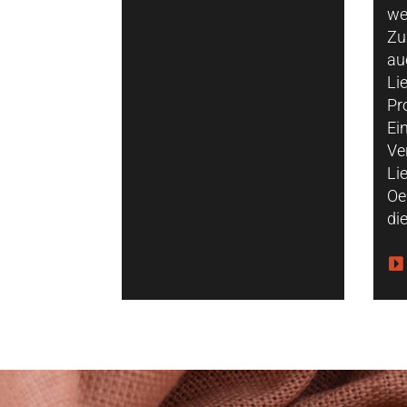
we
Zu
au
Li
Pr
Ei
Ve
Li
Oe
di