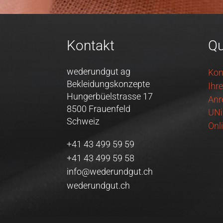
Kontakt
Qu
wederundgut ag
Kon
Bekleidungskonzepte
Ihr
Hungerbüelstrasse 17
Anr
8500 Frauenfeld
UNi
Schweiz
Onl
+41 43 499 59 59
+41 43 499 59 58
info@wederundgut.ch
wederundgut.ch