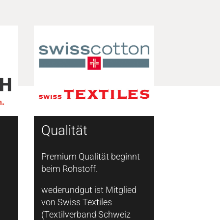
Qualität
Premium Qualität beginnt
beim Rohstoff.
wederundgut ist Mitglied
von Swiss Textiles
(Textilverband Schweiz