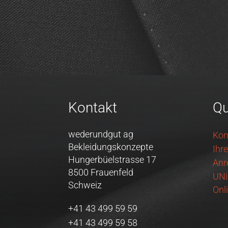
Kontakt
Qu
wederundgut ag
Kon
Bekleidungskonzepte
Ihr
Hungerbüelstrasse 17
Anr
8500 Frauenfeld
UNi
Schweiz
Onl
+41 43 499 59 59
+41 43 499 59 58