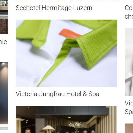
Seehotel Hermitage Luzern
Co
ch
mie
Victoria-Jungfrau Hotel & Spa
Vi
Sp