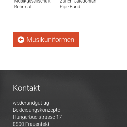
Musikgesellschaft
Zurich Caledonian
Rohrmatt
Pipe Band
Musikuniformen
Kontakt
wederundgut ag
Bekleidungskonzepte
Hungerbüelstrasse 17
8500 Frauenfeld